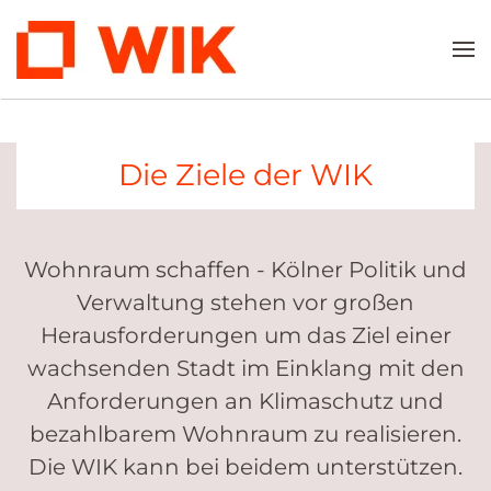
Köln baut bezahlbar
Zum Hauptinhalt springen
In einem gemeinsamen Dialogprozess haben Verwaltung
und Wohnungswirtschaft Maßnahmen bzw. Vorschläge
erarbeitet, die den Wohnungsbau in Köln günstiger und
Die Ziele der WIK
schneller machen sollen.
Maßnahmen für mehr Wohnraum
Wohnraum schaffen - Kölner Politik und
Verwaltung stehen vor großen
Herausforderungen um das Ziel einer
wachsenden Stadt im Einklang mit den
Anforderungen an Klimaschutz und
bezahlbarem Wohnraum zu realisieren.
Die WIK kann bei beidem unterstützen.